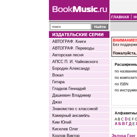
ВНИМАНИЕ!
АВТОГРАФ. Книги
Без поддержк
АВТОГРАФ. Переводы
Пожалуйста, 
Авторская песня
АПСС П. И. Чайковского
Расширенны
Бородин Александр
по названию
Вокал
по композит
Гитара
по ISBN
Гладков Геннадий
по инструме
Дашкевич Владимир
Джаз
Знакомство с классикой
Алфавитный
Камерный ансамбль
D
A B C
E F G
Ким Юлий
А
Б
В
Г
Д
Е
Киселев Олег
Козлов Виктор
Эклунд Грег