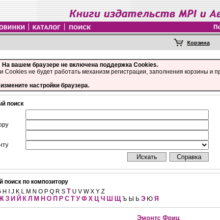
!
На вашем браузере не включена поддержка Cookies.
и Cookies не будет работать механизм регистрации, заполнения корзины и п
измените настройки браузера.
й поиск
ору
нту
 поиск по композитору
T
 H I J K L M N O P Q R S
U V W X Y Z
Ж
З
И
Й
К
Л
М
Н
О
П
Р
С
Т
У
Ф
Х
Ц
Ч
Ш
Щ
Э
Я
Ъ Ы Ь
Ю
Эмонтс Фриц