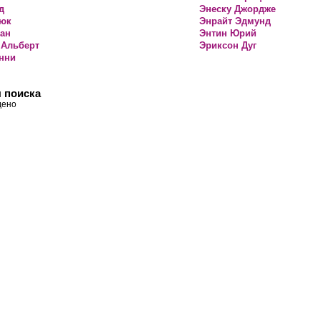
д
Энеску Джордже
Дюк
Энрайт Эдмунд
ан
Энтин Юрий
 Альберт
Эриксон Дуг
нни
 поиска
дено