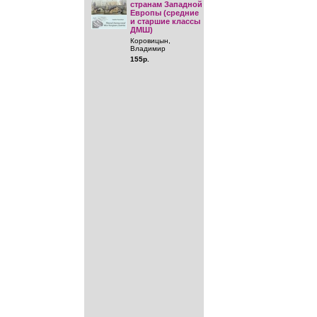
странам Западной
Европы (средние
и старшие классы
ДМШ)
Коровицын,
Владимир
155р.