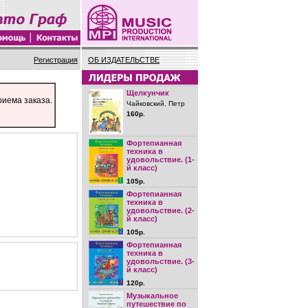
Регистрация
ОБ ИЗДАТЕЛЬСТВЕ
Щелкунчик
риема заказа.
Чайковский, Петр
160р.
Фортепианная
техника в
удовольствие. (1-
й класс)
105р.
Фортепианная
техника в
удовольствие. (2-
й класс)
105р.
Фортепианная
техника в
удовольствие. (3-
й класс)
120р.
Музыкальное
путешествие по