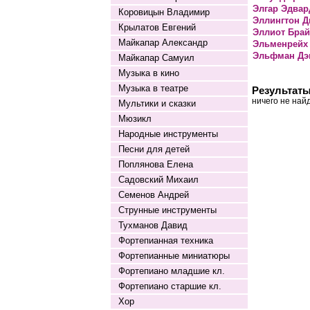
Элгар Эдвар
Коровицын Владимир
Эллингтон 
Крылатов Евгений
Эллиот Брай
Майкапар Александр
Эльменрейх
Эльфман Дэ
Майкапар Самуил
Музыка в кино
Музыка в театре
Результаты
ничего не най
Мультики и сказки
Мюзикл
Народные инструменты
Песни для детей
Поплянова Елена
Садовский Михаил
Семенов Андрей
Струнные инструменты
Тухманов Давид
Фортепианная техника
Фортепианные миниатюры
Фортепиано младшие кл.
Фортепиано старшие кл.
Хор