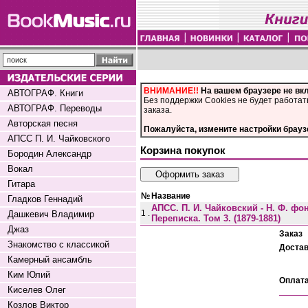
ВНИМАНИЕ!!
На вашем браузере не вк
АВТОГРАФ. Книги
Без поддержки Cookies не будет работат
АВТОГРАФ. Переводы
заказа.
Авторская песня
Пожалуйста, измените настройки брауз
АПСС П. И. Чайковского
Корзина покупок
Бородин Александр
Вокал
Гитара
№
Название
Гладков Геннадий
АПСС. П. И. Чайковский - Н. Ф. фо
1 .
Дашкевич Владимир
Переписка. Том 3. (1879-1881)
Джаз
Заказ
Знакомство с классикой
Доста
Камерный ансамбль
Ким Юлий
Оплат
Киселев Олег
Козлов Виктор