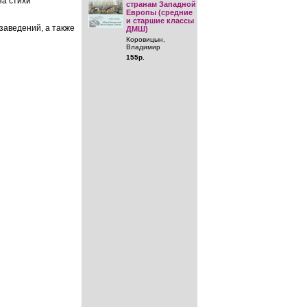
на стихи
странам Западной
Европы (средние
и старшие классы
заведений, а также
ДМШ)
Коровицын,
Владимир
155р.