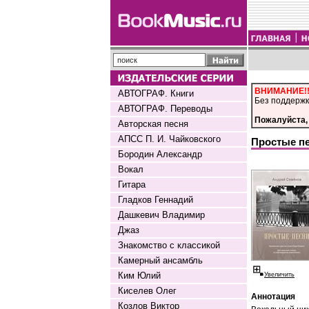
ВНИМАНИЕ!
АВТОГРАФ. Книги
Без поддержк
АВТОГРАФ. Переводы
Пожалуйста, 
Авторская песня
АПСС П. И. Чайковского
Простые пе
Бородин Александр
Вокал
Гитара
Гладков Геннадий
Дашкевич Владимир
Джаз
Знакомство с классикой
Камерный ансамбль
Ким Юлий
Увеличить
Киселев Олег
Аннотация
Козлов Виктор