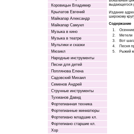
Вокальный цик
выдающегося р
Коровицын Владимир
Крылатов Евгений
Издание адрес
широкому круг
Майкапар Александр
Содержание
Майкапар Самуил
1.
Осенние
Музыка в кино
2.
Метели
Музыка в театре
3.
Вот шаг
Мультики и сказки
4.
Песня п
Мюзикл
5.
Рыжий к
Народные инструменты
Песни для детей
Поплянова Елена
Садовский Михаил
Семенов Андрей
Струнные инструменты
Тухманов Давид
Фортепианная техника
Фортепианные миниатюры
Фортепиано младшие кл.
Фортепиано старшие кл.
Хор