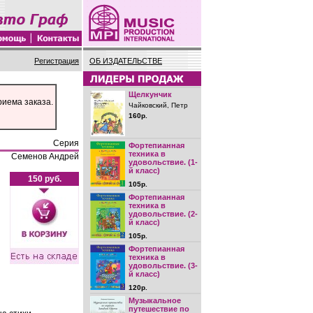
Регистрация
ОБ ИЗДАТЕЛЬСТВЕ
Щелкунчик
риема заказа.
Чайковский, Петр
160р.
Серия
Фортепианная
техника в
Семенов Андрей
удовольствие. (1-
й класс)
150 руб.
105р.
Фортепианная
техника в
удовольствие. (2-
й класс)
105р.
Фортепианная
техника в
удовольствие. (3-
й класс)
120р.
Музыкальное
путешествие по