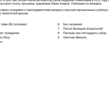
л «Простые песни» написан композитором Андреем Семёновым в 2012 году 
усского поэта, прозаика, художника Юрия Коваля. Публикуется впервые.
овано учащимся и преподавателям средних и высших музыкальных учебных 
у любителей музыки.
 лужи (Вступление)
6.
Без названия
7.
Песня Валерьян Борисычей
ает гражданин
8.
Песенка про пятнадцать собак
ро Яузу
9.
Охотник (Финал)
от